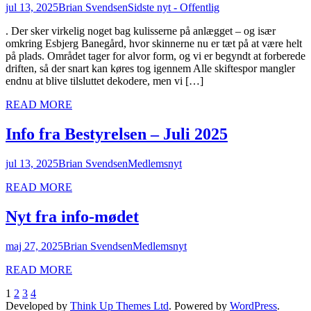
jul 13, 2025
Brian Svendsen
Sidste nyt - Offentlig
. Der sker virkelig noget bag kulisserne på anlægget – og især
omkring Esbjerg Banegård, hvor skinnerne nu er tæt på at være helt
på plads. Området tager for alvor form, og vi er begyndt at forberede
driften, så der snart kan køres tog igennem Alle skiftespor mangler
endnu at blive tilsluttet dekodere, men vi […]
READ MORE
Info fra Bestyrelsen – Juli 2025
jul 13, 2025
Brian Svendsen
Medlemsnyt
READ MORE
Nyt fra info-mødet
maj 27, 2025
Brian Svendsen
Medlemsnyt
READ MORE
Indlægsinddeling
1
2
3
4
Developed by
Think Up Themes Ltd
. Powered by
WordPress
.