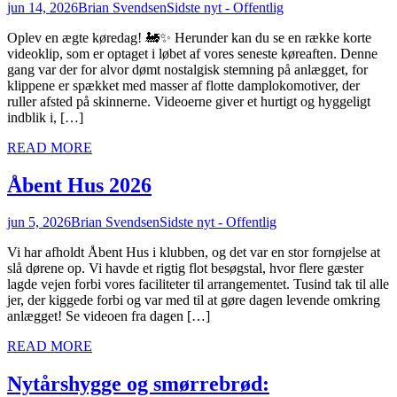
jun 14, 2026
Brian Svendsen
Sidste nyt - Offentlig
Oplev en ægte køredag! 🚂✨ Herunder kan du se en række korte
videoklip, som er optaget i løbet af vores seneste køreaften. Denne
gang var der for alvor dømt nostalgisk stemning på anlægget, for
klippene er spækket med masser af flotte damplokomotiver, der
ruller afsted på skinnerne. Videoerne giver et hurtigt og hyggeligt
indblik i, […]
READ MORE
Åbent Hus 2026
jun 5, 2026
Brian Svendsen
Sidste nyt - Offentlig
Vi har afholdt Åbent Hus i klubben, og det var en stor fornøjelse at
slå dørene op. Vi havde et rigtig flot besøgstal, hvor flere gæster
lagde vejen forbi vores faciliteter til arrangementet. Tusind tak til alle
jer, der kiggede forbi og var med til at gøre dagen levende omkring
anlægget! Se videoen fra dagen […]
READ MORE
Nytårshygge og smørrebrød: