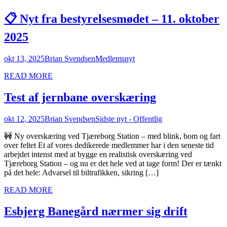
📋 Nyt fra bestyrelsesmødet – 11. oktober
2025
okt 13, 2025
Brian Svendsen
Medlemsnyt
READ MORE
Test af jernbane overskæring
okt 12, 2025
Brian Svendsen
Sidste nyt - Offentlig
🚧 Ny overskæring ved Tjæreborg Station – med blink, bom og fart
over feltet Et af vores dedikerede medlemmer har i den seneste tid
arbejdet intenst med at bygge en realistisk overskæring ved
Tjæreborg Station – og nu er det hele ved at tage form! Der er tænkt
på det hele: Advarsel til biltrafikken, sikring […]
READ MORE
Esbjerg Banegård nærmer sig drift