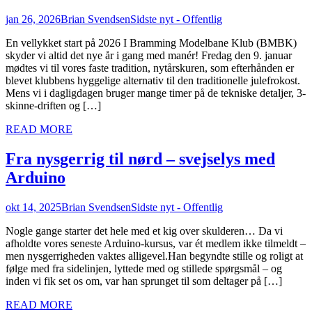
jan 26, 2026
Brian Svendsen
Sidste nyt - Offentlig
En vellykket start på 2026 I Bramming Modelbane Klub (BMBK)
skyder vi altid det nye år i gang med manér! Fredag den 9. januar
mødtes vi til vores faste tradition, nytårskuren, som efterhånden er
blevet klubbens hyggelige alternativ til den traditionelle julefrokost.
Mens vi i dagligdagen bruger mange timer på de tekniske detaljer, 3-
skinne-driften og […]
READ MORE
Fra nysgerrig til nørd – svejselys med
Arduino
okt 14, 2025
Brian Svendsen
Sidste nyt - Offentlig
Nogle gange starter det hele med et kig over skulderen… Da vi
afholdte vores seneste Arduino-kursus, var ét medlem ikke tilmeldt –
men nysgerrigheden vaktes alligevel.Han begyndte stille og roligt at
følge med fra sidelinjen, lyttede med og stillede spørgsmål – og
inden vi fik set os om, var han sprunget til som deltager på […]
READ MORE