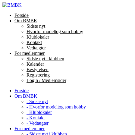
Skip
to
Forside
content
Om BMBK
Sidste nyt
Hvorfor modeltog som hobby
Klublokaler
Kontakt
Vedtægter
For medlemmer
Sidste nyt i klubben
Kalender
Bestyrelsen
Registrering
Login / Medlemsider
Forside
Om BMBK
- Sidste nyt
- Hvorfor modeltog som hobby
- Klublokaler
- Kontakt
- Vedtægter
For medlemmer
- Sidste nyt i klubben