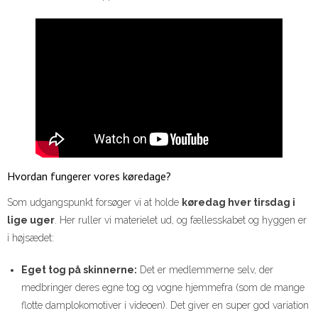
Hvordan fungerer vores køredage?
Som udgangspunkt forsøger vi at holde
køredag hver tirsdag i
lige uger
. Her ruller vi materielet ud, og fællesskabet og hyggen er
i højsædet:
Eget tog på skinnerne:
Det er medlemmerne selv, der
medbringer deres egne tog og vogne hjemmefra (som de mange
flotte damplokomotiver i videoen). Det giver en super god variation