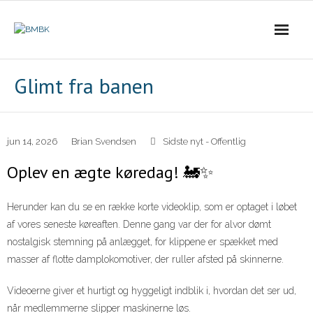
Skip
to
content
Glimt fra banen
jun 14, 2026
Brian Svendsen
Sidste nyt - Offentlig
Oplev en ægte køredag! 🚂✨
Herunder kan du se en række korte videoklip, som er optaget i løbet
af vores seneste køreaften. Denne gang var der for alvor dømt
nostalgisk stemning på anlægget, for klippene er spækket med
masser af flotte damplokomotiver, der ruller afsted på skinnerne.
Videoerne giver et hurtigt og hyggeligt indblik i, hvordan det ser ud,
når medlemmerne slipper maskinerne løs.