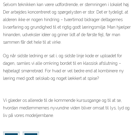
Selvom teknikken kan være udfordrende, er stemningen i lokalet høj.
Der arbejdes koncentreret og spørgelysten er stor. Det er tydeligt, at
alderen ikke er nogen hindring – tværtimod bidrager deltagernes
livserfaring og grundighed til et rigtig godt læringsmiljø. Man hjælper
hinanden, udveksler idéer og griner lidt af de første fejl, før man
sammen får det hele til at virke.
Og når sidste ledning er sat i, og sidste linje kode er uploadet for
dagen, samles vi alle omkring bordet til en klassisk afslutning –
højbelagt smørrebrød. For hvad er vel bedre end at kombinere ny
læring med godt selskab og noget lækkert at spise?
Vi glæder os allerede til de kommende kursusgange og til at se,
hvordan medlemmernes nyvundne viden bliver omsat til lys, lyd og
liv på vores modeljernbane.