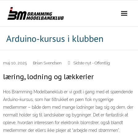
Skip
to
content
Arduino-kursus i klubben
maj 10, 2025
Brian Svendsen
Sidste nyt - Offentlig
læring, lodning og lækkerier
Hos Bramming Modelbaneklub er vi godt i gang med et spændende
Arduino-kursus, som har tiltrukket en pæn flok nysgerrige
medlemmer – både dem med mange lodninger bag sig og dem, der
normalt holder sig til landskaber og bygninger. Det er fantastisk at
opleve, hvordan interessen for elektronik blomstrer, også blandt
medlemmer der ellers ikke plejer at “arbejde med strømmen”.