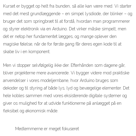
Kurset er bygget op helt fra bunden, så alle kan være med. Vi starter
med det mest grundlæggende – en simpel lysdiode, der blinker – og
bruger det som springbræt til at forstå, hvordan man programmerer
og styrer elektronik via en Arduino. Det virker måske simpelt, men
det er netop her fundamentet lægges, og mange oplever den
magiske følelse, når de for første gang får deres egen kode til at
skabe liv i en komponent.
Men vi stopper selvfølgelig ikke der. Efterhånden som dagene går,
bliver projekterne mere avancerede. Vi bygger videre mod praktiske
anvendelser i vores modeljernbane, hvor Arduino bruges som
dekoder og til styring af både lys, lyd og bevægelige elementer. Det
hele kobles sammen med vores eksisterende digitale systemer og
giver os mulighed for at udvide funktionerne på anlægget på en
fleksibel og økonomisk måde.
Medlemmerne er meget fokuseret