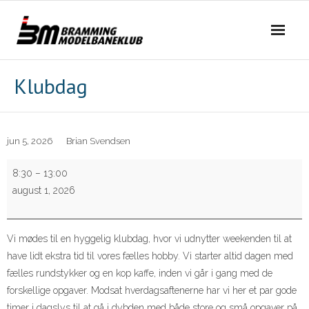
Skip
to
content
Klubdag
jun 5, 2026
Brian Svendsen
Klubdag
8:30
–
13:00
august 1, 2026
Vi mødes til en hyggelig klubdag, hvor vi udnytter weekenden til at
have lidt ekstra tid til vores fælles hobby. Vi starter altid dagen med
fælles rundstykker og en kop kaffe, inden vi går i gang med de
forskellige opgaver. Modsat hverdagsaftenerne har vi her et par gode
timer i dagslys til at gå i dybden med både store og små opgaver på